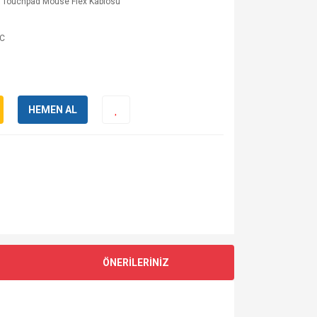
p Touchpad Mouse Flex Kablosu
C
HEMEN AL
ÖNERİLERİNİZ