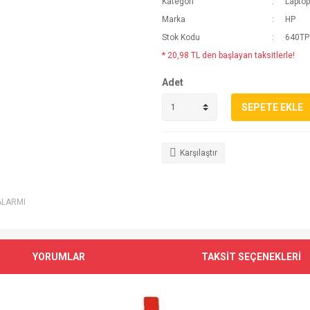
Kategori
Lapto
Marka
HP
Stok Kodu
640TP
* 20,98 TL den başlayan taksitlerle!
Adet
SEPETE EKLE
Karşılaştır
ALARMI
YORUMLAR
TAKSİT SEÇENEKLERİ