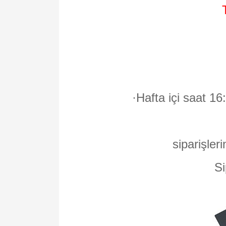
·
Hafta içi saat 16
siparişleri
Si