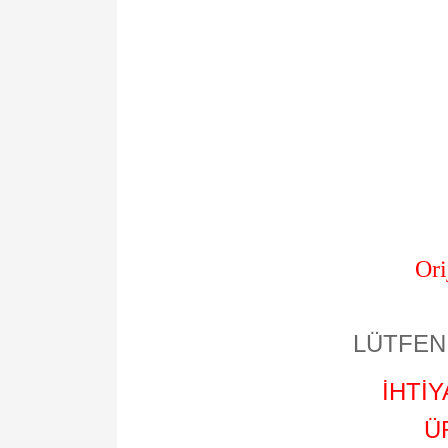
Ori
LÜTFEN 
İHTİ
Ü