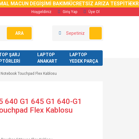
AL MACUN DEGİŞİMİ BAKIMI
ÜCRETSİZ ARIZA TESPİTİ
EKRA
Hoşgeldiniz
Giriş Yap
Üye Ol
ARA
Sepetiniz
TOP ŞARJ
LAPTOP
LAPTOP
PTÖRLERİ
ANAKART
YEDEK PARÇA
 Notebook Touchpad Flex Kablosu
5 640 G1 645 G1 640-G1
ouchpad Flex Kablosu