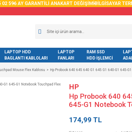
2 59
6 AY GARANTİLİ ANAKART DEĞİŞİMİ
BİLGİSAYAR TERM
LAPTOP HDD
LAPTOP
RAM SSD
LAP
BAGLANTI KABLOLARI
FANLARI
HDD İŞLEMCİ
ADA
ouchpad Mouse Flex Kablosu
Hp Probook 640 645 640 G1 645 G1 640-G1 645-G1
HP
Hp Probook 640 64
645-G1 Notebook T
174,99 TL