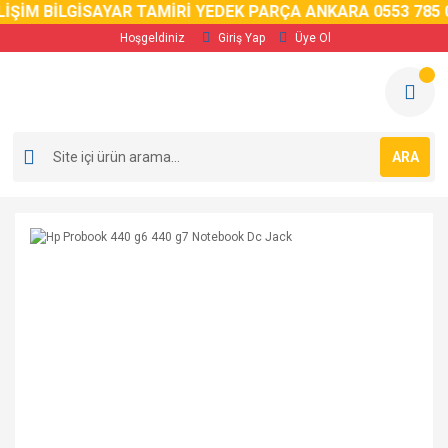
İM BİLGİSAYAR TAMİRİ YEDEK PARÇA ANKARA 0553 785 02 
Hoşgeldiniz
Giriş Yap
Üye Ol
ARA