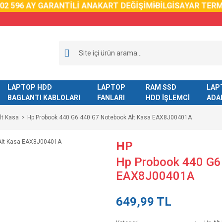
59
6 AY GARANTİLİ ANAKART DEĞİŞİMİ
BİLGİSAYAR TERMAL 
LAPTOP HDD
LAPTOP
RAM SSD
LAP
BAGLANTI KABLOLARI
FANLARI
HDD İŞLEMCİ
ADA
lt Kasa
Hp Probook 440 G6 440 G7 Notebook Alt Kasa EAX8J00401A
HP
Hp Probook 440 G6
EAX8J00401A
649,99 TL