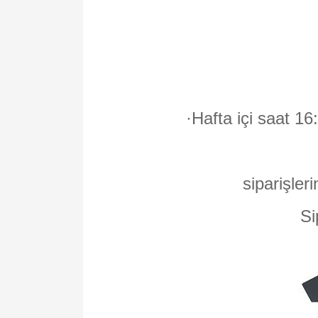
·
Hafta içi saat 16
siparişleri
Si