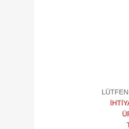
LÜTFEN 
İHTİ
Ü