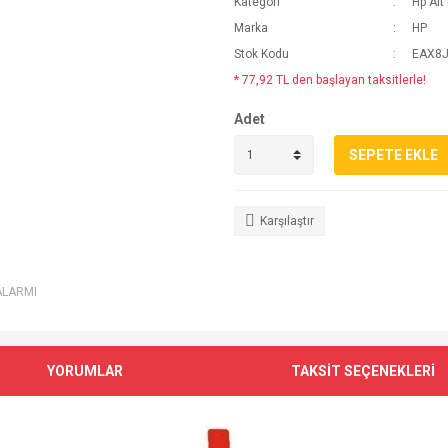
Kategori
Hp Alt
Marka
HP
Stok Kodu
EAX8
* 77,92 TL den başlayan taksitlerle!
Adet
SEPETE EKLE
Karşılaştır
ALARMI
YORUMLAR
TAKSİT SEÇENEKLERİ