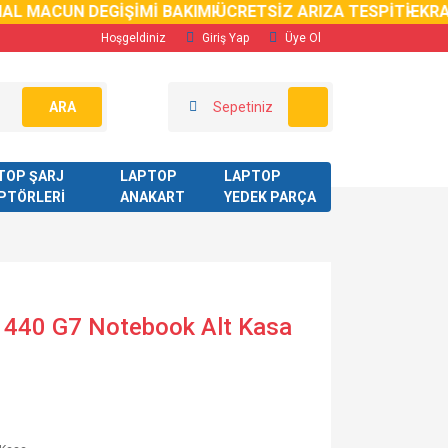
MACUN DEGİŞİMİ BAKIMI
ÜCRETSİZ ARIZA TESPİTİ
EKRAN K
Hoşgeldiniz
Giriş Yap
Üye Ol
ARA
Sepetiniz
TOP ŞARJ
LAPTOP
LAPTOP
PTÖRLERİ
ANAKART
YEDEK PARÇA
 440 G7 Notebook Alt Kasa