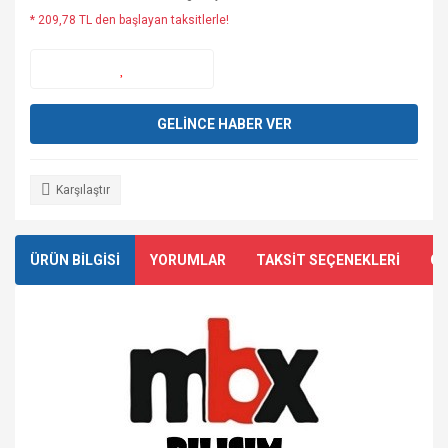
* 209,78 TL den başlayan taksitlerle!
GELİNCE HABER VER
Karşılaştır
ÜRÜN BİLGİSİ
YORUMLAR
TAKSİT SEÇENEKLERİ
ÖN