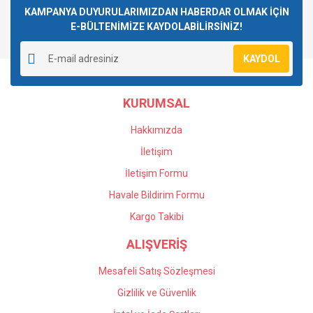
Görüş ve önerileriniz için teşekkür ederiz.
KAMPANYA DUYURULARIMIZDAN HABERDAR OLMAK İÇİN
E-BÜLTENİMİZE KAYDOLABİLİRSİNİZ!
Yorum Yaz
Ürün resmi kalitesiz, bozuk veya görüntülenemiyor.
KAYDOL
Ürün açıklamasında eksik bilgiler bulunuyor.
Ürün bilgilerinde hatalar bulunuyor.
KURUMSAL
Ürün fiyatı diğer sitelerden daha pahalı.
Bu ürüne benzer farklı alternatifler olmalı.
Hakkımızda
İletişim
İletişim Formu
Havale Bildirim Formu
Gönder
Kargo Takibi
ALIŞVERİŞ
Mesafeli Satış Sözleşmesi
Gizlilik ve Güvenlik