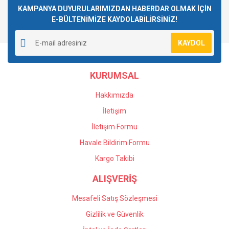
Görüş ve önerileriniz için teşekkür ederiz.
KAMPANYA DUYURULARIMIZDAN HABERDAR OLMAK İÇİN
E-BÜLTENİMİZE KAYDOLABİLİRSİNİZ!
Yorum Yaz
Ürün resmi kalitesiz, bozuk veya görüntülenemiyor.
KAYDOL
Ürün açıklamasında eksik bilgiler bulunuyor.
Ürün bilgilerinde hatalar bulunuyor.
KURUMSAL
Ürün fiyatı diğer sitelerden daha pahalı.
Bu ürüne benzer farklı alternatifler olmalı.
Hakkımızda
İletişim
İletişim Formu
Havale Bildirim Formu
Gönder
Kargo Takibi
ALIŞVERİŞ
Mesafeli Satış Sözleşmesi
Gizlilik ve Güvenlik