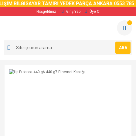
İM BİLGİSAYAR TAMİRİ YEDEK PARÇA ANKARA 0553 785 02 
Hoşgeldiniz
Giriş Yap
Üye Ol
ARA