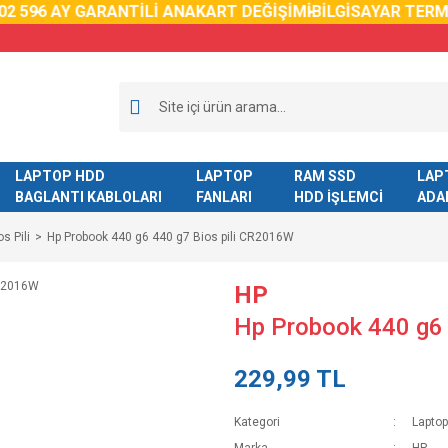
2 59
6 AY GARANTİLİ ANAKART DEĞİŞİMİ
BİLGİSAYAR TERMA
LAPTOP HDD
LAPTOP
RAM SSD
LAP
BAGLANTI KABLOLARI
FANLARI
HDD İŞLEMCİ
ADA
s Pili
Hp Probook 440 g6 440 g7 Bios pili CR2016W
HP
Hp Probook 440 g6 
229,99 TL
Kategori
Laptop