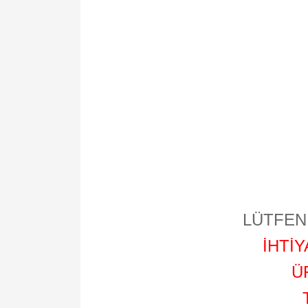
LÜTFEN 
İHTİ
Ü