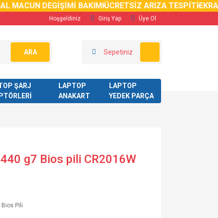
L MACUN DEGİŞİMİ BAKIMI
ÜCRETSİZ ARIZA TESPİTİ
EKRAN
Hoşgeldiniz
Giriş Yap
Üye Ol
ARA
Sepetiniz
TOP ŞARJ
LAPTOP
LAPTOP
PTÖRLERİ
ANAKART
YEDEK PARÇA
440 g7 Bios pili CR2016W
 Bios Pili