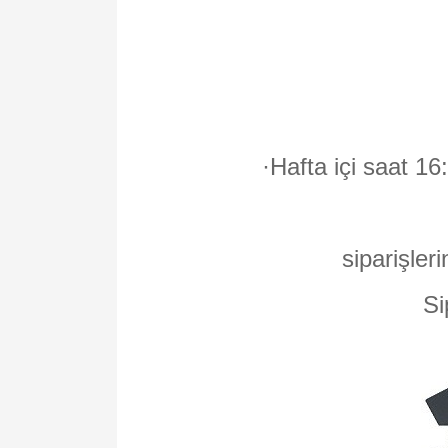
·
Hafta içi saat 16
siparişleri
Si