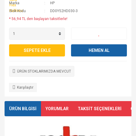
Marka
HP
Stok Kodu
DD0Y52HD030-3
* 56,94 TL den başlayan taksitlerle!
SEPETE EKLE
HEMEN AL
ÜRÜN STOKLARIMIZDA MEVCUT
Karşılaştır
ÜRÜN BİLGİSİ
YORUMLAR
TAKSİT SEÇENEKLERİ
ÖN