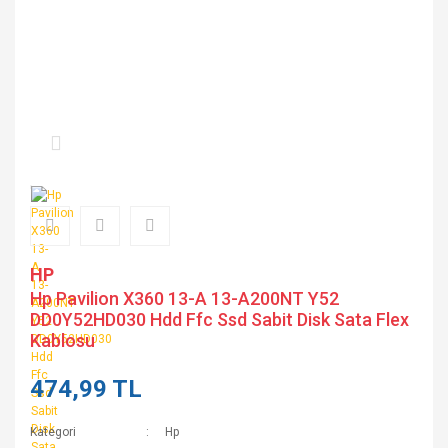
HP
Hp Pavilion X360 13-A 13-A200NT Y52
DD0Y52HD030 Hdd Ffc Ssd Sabit Disk Sata Flex
Kablosu
474,99 TL
Kategori
Hp