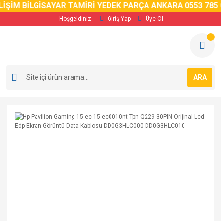
İM BİLGİSAYAR TAMİRİ YEDEK PARÇA ANKARA 0553 785 02 
Hoşgeldiniz
Giriş Yap
Üye Ol
ARA