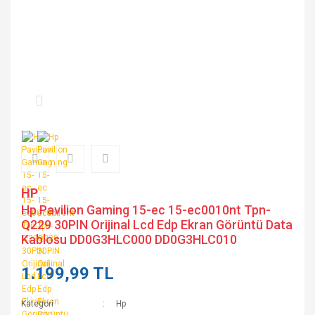
HP
Hp Pavilion Gaming 15-ec 15-ec0010nt Tpn-
Q229 30PIN Orijinal Lcd Edp Ekran Görüntü Data
Kablosu DD0G3HLC000 DD0G3HLC010
1.199,99 TL
Kategori
Hp