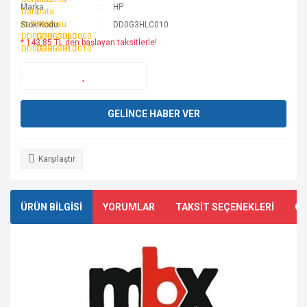
Marka
HP
Stok Kodu
DD0G3HLC010
* 143,85 TL den başlayan taksitlerle!
GELİNCE HABER VER
Karşılaştır
ÜRÜN BİLGİSİ
YORUMLAR
TAKSİT SEÇENEKLERİ
ÖN