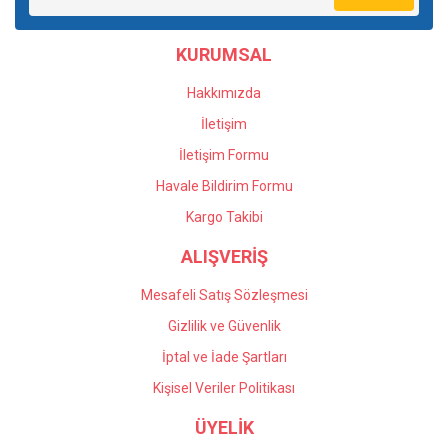
Ürün bilgilerinde hatalar bulunuyor.
Ürün fiyatı diğer sitelerden daha pahalı.
KURUMSAL
Bu ürüne benzer farklı alternatifler olmalı.
Hakkımızda
İletişim
İletişim Formu
Havale Bildirim Formu
Gönder
Kargo Takibi
ALIŞVERİŞ
Mesafeli Satış Sözleşmesi
Gizlilik ve Güvenlik
İptal ve İade Şartları
Kişisel Veriler Politikası
ÜYELİK