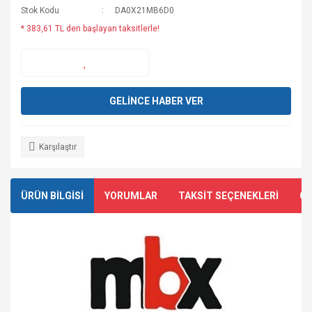
Stok Kodu
DA0X21MB6D0
* 383,61 TL den başlayan taksitlerle!
GELİNCE HABER VER
Karşılaştır
ÜRÜN BİLGİSİ
YORUMLAR
TAKSİT SEÇENEKLERİ
ÖN