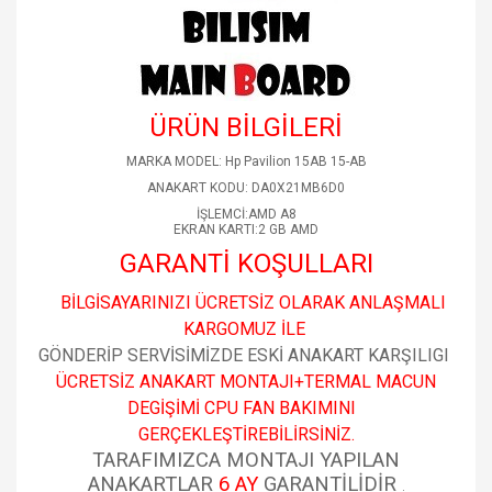
ÜRÜN BİLGİLERİ
MARKA MODEL: Hp Pavilion 15AB 15-AB
ANAKART KODU: DA0X21MB6D0
İŞLEMCİ:AMD A8
EKRAN KARTI:2 GB AMD
GARANTİ KOŞULLARI
BİLGİSAYARINIZI ÜCRETSİZ OLARAK ANLAŞMALI
KARGOMUZ İLE
GÖNDERİP SERVİSİMİZDE ESKİ ANAKART KARŞILIGI
ÜCRETSİZ ANAKART MONTAJI+TERMAL MACUN
DEGİŞİMİ CPU FAN BAKIMINI
GERÇEKLEŞTİREBİLİRSİNİZ.
TARAFIMIZCA MONTAJI YAPILAN
ANAKARTLAR
6 AY
GARANTİLİDİR
.