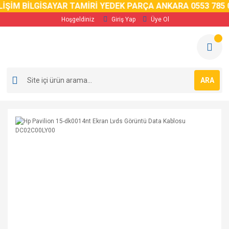
İM BİLGİSAYAR TAMİRİ YEDEK PARÇA ANKARA 0553 785 02 
Hoşgeldiniz
Giriş Yap
Üye Ol
ARA