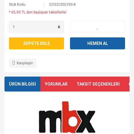
Stok Kodu
DC02C00LY00-8
* 65,93 TL den başlayan taksitlerle!
SEPETE EKLE
HEMEN AL
Karşılaştır
ÜRÜN BİLGİSİ
YORUMLAR
TAKSİT SEÇENEKLERİ
ÖN