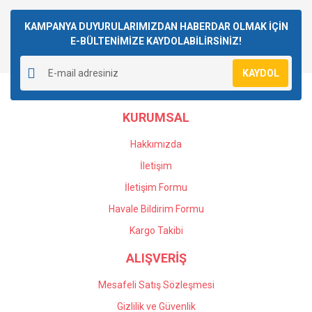
Bu ürüne ilk yorumu siz yapın!
kullanarak tarafımıza iletebilirsiniz.
Görüş ve önerileriniz için teşekkür ederiz.
KAMPANYA DUYURULARIMIZDAN HABERDAR OLMAK İÇİN
E-BÜLTENİMİZE KAYDOLABİLİRSİNİZ!
Yorum Yaz
Ürün resmi kalitesiz, bozuk veya görüntülenemiyor.
KAYDOL
Ürün açıklamasında eksik bilgiler bulunuyor.
Ürün bilgilerinde hatalar bulunuyor.
KURUMSAL
Ürün fiyatı diğer sitelerden daha pahalı.
Bu ürüne benzer farklı alternatifler olmalı.
Hakkımızda
İletişim
İletişim Formu
Havale Bildirim Formu
Gönder
Kargo Takibi
ALIŞVERİŞ
Mesafeli Satış Sözleşmesi
Gizlilik ve Güvenlik