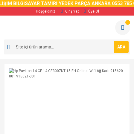
İM BİLGİSAYAR TAMİRİ YEDEK PARÇA ANKARA 0553 785 02 
Hoşgeldiniz
Giriş Yap
Üye Ol
ARA