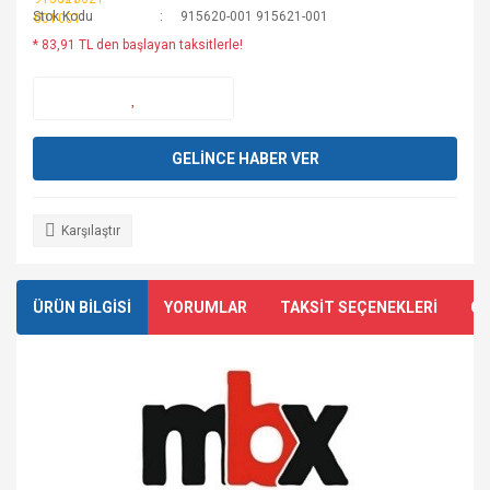
Stok Kodu
915620-001 915621-001
* 83,91 TL den başlayan taksitlerle!
GELİNCE HABER VER
Karşılaştır
ÜRÜN BİLGİSİ
YORUMLAR
TAKSİT SEÇENEKLERİ
ÖN