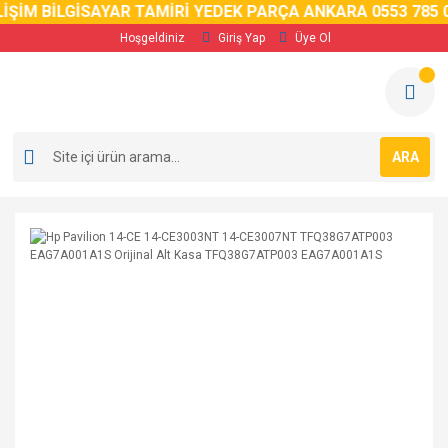
İM BİLGİSAYAR TAMİRİ YEDEK PARÇA ANKARA 0553 785 02 
Hoşgeldiniz
Giriş Yap
Üye Ol
ARA