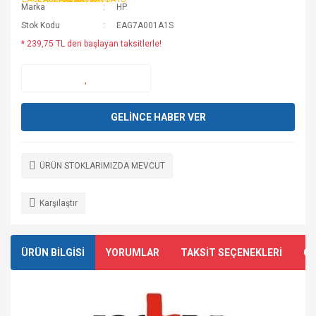
Marka
HP
Stok Kodu
EAG7A001A1S
* 239,75 TL den başlayan taksitlerle!
GELİNCE HABER VER
ÜRÜN STOKLARIMIZDA MEVCUT
Karşılaştır
ÜRÜN BİLGİSİ
YORUMLAR
TAKSİT SEÇENEKLERİ
ÖN