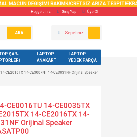
 MACUN DEGİŞİMİ BAKIMI
ÜCRETSİZ ARIZA TESPİTİ
EKRAN K
Hoşgeldiniz
Giriş Yap
Üye Ol
ARA
Sepetiniz
TOP ŞARJ
LAPTOP
LAPTOP
PTÖRLERİ
ANAKART
YEDEK PARÇA
14-CE2016TX 14-CE3007NT 14-CE3031NF Orijinal Speaker
 14-CE0016TU 14-CE0035TX
E2015TX 14-CE2016TX 14-
1NF Orijinal Speaker
7ASATP00