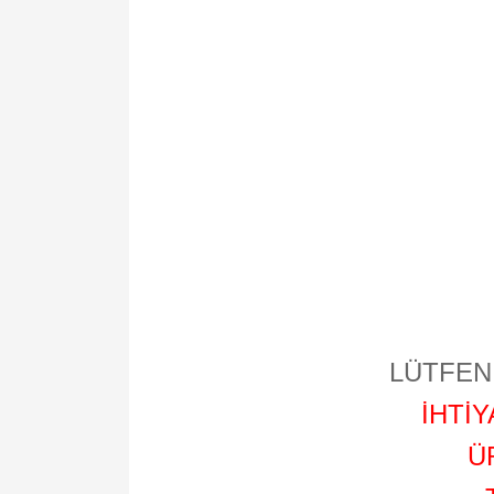
LÜTFEN 
İHTİ
Ü