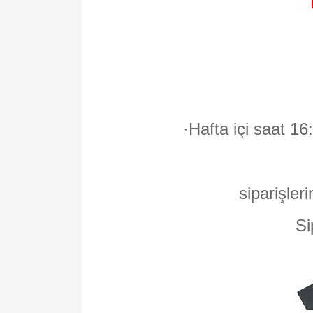
·
Hafta içi saat 16
siparişleri
Si