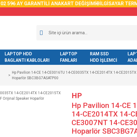
59
6 AY GARANTİLİ ANAKART DEĞİŞİMİ
BİLGİSAYAR TERMAL
LAPTOP HDD
LAPTOP
RAM SSD
LAP
BAGLANTI KABLOLARI
FANLARI
HDD İŞLEMCİ
ADA
Hp Pavilion 14-CE 14-CE0016TU 14-CE0035TX 14-CE2014TX 14-CE2015TX 
Hoparlör SBC3BG7ASATP00
HP
Hp Pavilion 14-CE
14-CE2014TX 14-C
CE3007NT 14-CE303
Hoparlör SBC3BG