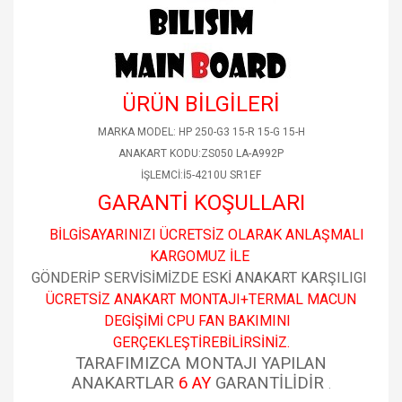
ÜRÜN BİLGİLERİ
MARKA MODEL: HP 250-G3 15-R 15-G 15-H
ANAKART KODU:ZS050 LA-A992P
İŞLEMCİ:İ5-4210U SR1EF
GARANTİ KOŞULLARI
BİLGİSAYARINIZI ÜCRETSİZ OLARAK ANLAŞMALI
KARGOMUZ İLE
GÖNDERİP SERVİSİMİZDE ESKİ ANAKART KARŞILIGI
ÜCRETSİZ ANAKART MONTAJI+TERMAL MACUN
DEGİŞİMİ CPU FAN BAKIMINI
GERÇEKLEŞTİREBİLİRSİNİZ.
TARAFIMIZCA MONTAJI YAPILAN
ANAKARTLAR
6 AY
GARANTİLİDİR
.