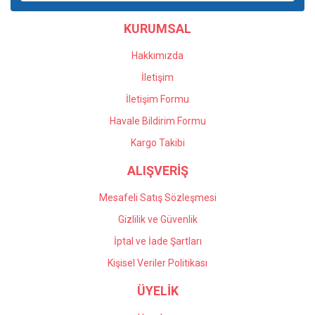
Ürün fiyatı diğer sitelerden daha pahalı.
KURUMSAL
Bu ürüne benzer farklı alternatifler olmalı.
Hakkımızda
İletişim
İletişim Formu
Havale Bildirim Formu
Gönder
Kargo Takibi
ALIŞVERİŞ
Mesafeli Satış Sözleşmesi
Gizlilik ve Güvenlik
İptal ve İade Şartları
Kişisel Veriler Politikası
ÜYELİK