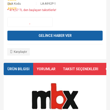
Stok Kodu
LA-A992P-1
* 419,57 TL den başlayan taksitlerle!
GELİNCE HABER VER
Karşılaştır
ÜRÜN BİLGİSİ
YORUMLAR
TAKSİT SEÇENEKLERİ
ÖN