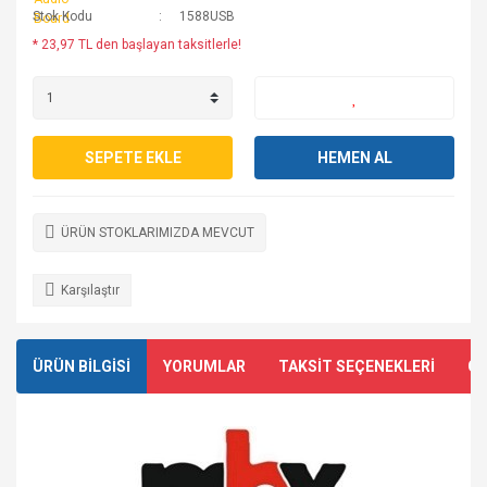
Stok Kodu
1588USB
* 23,97 TL den başlayan taksitlerle!
SEPETE EKLE
HEMEN AL
ÜRÜN STOKLARIMIZDA MEVCUT
Karşılaştır
ÜRÜN BİLGİSİ
YORUMLAR
TAKSİT SEÇENEKLERİ
ÖN