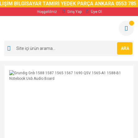
İM BİLGİSAYAR TAMİRİ YEDEK PARÇA ANKARA 0553 785 02 
Hoşgeldiniz
Giriş Yap
Üye Ol
ARA