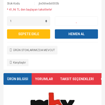
Stok Kodu
jte36twdst003b
* 41,96 TL den başlayan taksitlerle!
SEPETE EKLE
HEMEN AL
ÜRÜN STOKLARIMIZDA MEVCUT
Karşılaştır
ÜRÜN BİLGİSİ
YORUMLAR
TAKSİT SEÇENEKLERİ
ÖN