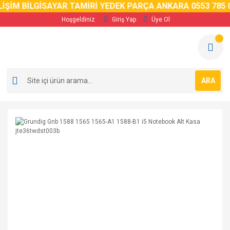
İM BİLGİSAYAR TAMİRİ YEDEK PARÇA ANKARA 0553 785 02 
Hoşgeldiniz
Giriş Yap
Üye Ol
ARA