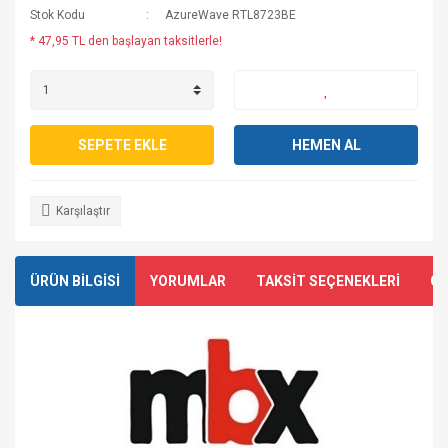
Stok Kodu
AzureWave RTL8723BE
* 47,95 TL den başlayan taksitlerle!
SEPETE EKLE
HEMEN AL
Karşılaştır
ÜRÜN BİLGİSİ
YORUMLAR
TAKSİT SEÇENEKLERİ
ÖN