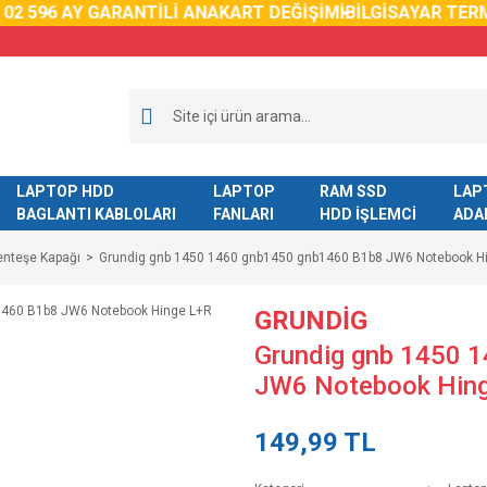
59
6 AY GARANTİLİ ANAKART DEĞİŞİMİ
BİLGİSAYAR TERMAL
LAPTOP HDD
LAPTOP
RAM SSD
LAP
BAGLANTI KABLOLARI
FANLARI
HDD İŞLEMCİ
ADA
enteşe Kapağı
Grundig gnb 1450 1460 gnb1450 gnb1460 B1b8 JW6 Notebook H
GRUNDİG
Grundig gnb 1450 
JW6 Notebook Hing
149,99 TL