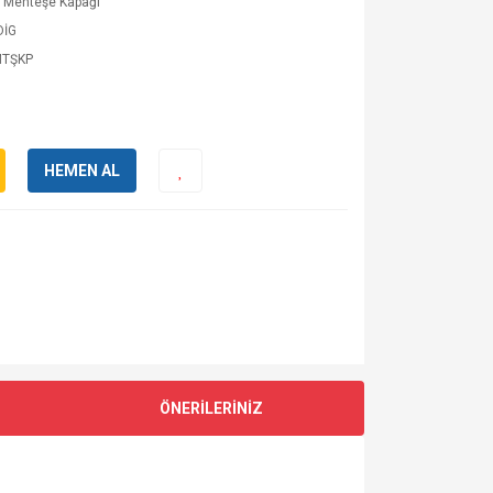
p Menteşe Kapağı
DİG
MTŞKP
HEMEN AL
ÖNERİLERİNİZ