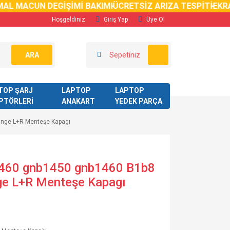
 MACUN DEGİŞİMİ BAKIMI
ÜCRETSİZ ARIZA TESPİTİ
EKRAN K
Hoşgeldiniz
Giriş Yap
Üye Ol
ARA
Sepetiniz
TOP ŞARJ
LAPTOP
LAPTOP
PTÖRLERİ
ANAKART
YEDEK PARÇA
inge L+R Menteşe Kapagı
1460 gnb1450 gnb1460 B1b8
e L+R Menteşe Kapagı