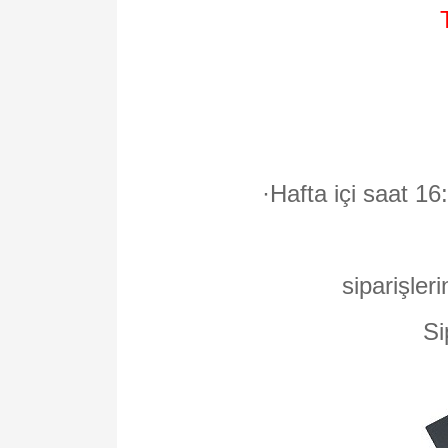
·
Hafta içi saat 16
siparişleri
Si