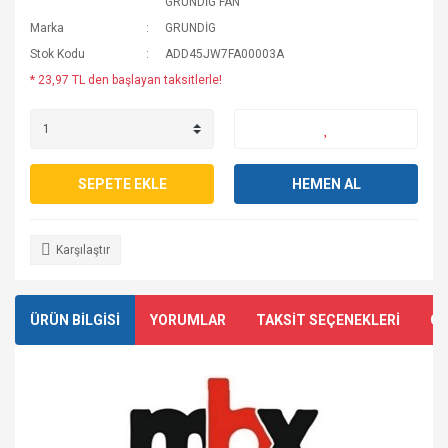
GRUNDİG FAN
Marka
GRUNDİG
Stok Kodu
ADD45JW7FA00003A
* 23,97 TL den başlayan taksitlerle!
SEPETE EKLE
HEMEN AL
Karşılaştır
ÜRÜN BİLGİSİ
YORUMLAR
TAKSİT SEÇENEKLERİ
ÖN