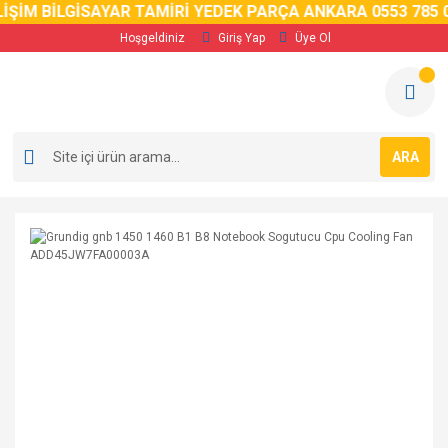
İM BİLGİSAYAR TAMİRİ YEDEK PARÇA ANKARA 0553 785 02 
Hoşgeldiniz
Giriş Yap
Üye Ol
ARA