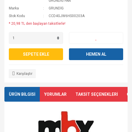
GRUNDİG FAN
Marka
GRUNDİG
Stok Kodu
CCD4GJW6HS00203A
* 20,98 TL den başlayan taksitlerle!
SEPETE EKLE
HEMEN AL
Karşılaştır
ÜRÜN BİLGİSİ
YORUMLAR
TAKSİT SEÇENEKLERİ
ÖN