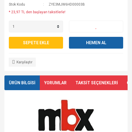
Stok Kodu
ZYE3MJW6HD00003B
* 23,97 TL den başlayan taksitlerle!
SEPETE EKLE
HEMEN AL
Karşılaştır
ÜRÜN BİLGİSİ
YORUMLAR
TAKSİT SEÇENEKLERİ
ÖN