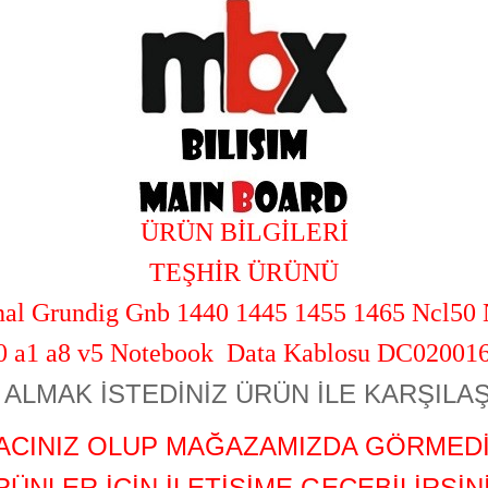
ÜRÜN BİLGİLERİ
TEŞHİR ÜRÜNÜ
nal Grundig Gnb 1440 1445 1455 1465 Ncl50
0 a1 a8 v5 Notebook Data Kablosu DC02001
ALMAK İSTEDİNİZ ÜRÜN İLE KARŞILAŞ
YACINIZ OLUP MAĞAZAMIZDA GÖRMEDİ
RÜNLER İÇİN İLETİŞİME GEÇEBİLİRSİNİ