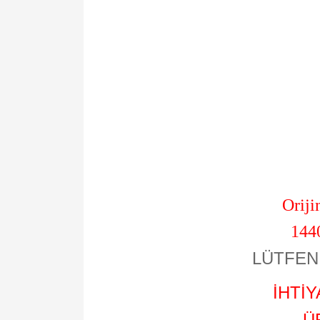
Oriji
144
LÜTFEN 
İHTİ
Ü