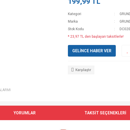
199,99 TL
Kategori
GRUN
Marka
GRUN
Stok Kodu
DC020
* 23,97 TL den başlayan taksitlerle!
GELİNCE HABER VER
Karşılaştır
ALARMI
YORUMLAR
TAKSİT SEÇENEKLERİ