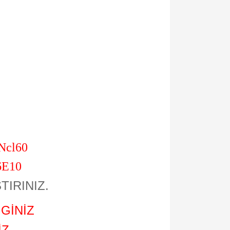
 Ncl60
6E10
TIRINIZ.
GİNİZ
Z.