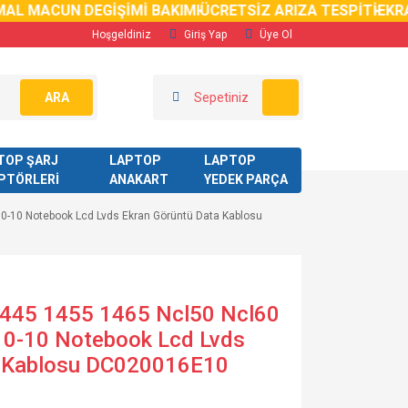
 MACUN DEGİŞİMİ BAKIMI
ÜCRETSİZ ARIZA TESPİTİ
EKRAN K
Hoşgeldiniz
Giriş Yap
Üye Ol
ARA
Sepetiniz
TOP ŞARJ
LAPTOP
LAPTOP
PTÖRLERİ
ANAKART
YEDEK PARÇA
0-10 Notebook Lcd Lvds Ekran Görüntü Data Kablosu
1445 1455 1465 Ncl50 Ncl60
10-10 Notebook Lcd Lvds
a Kablosu DC020016E10