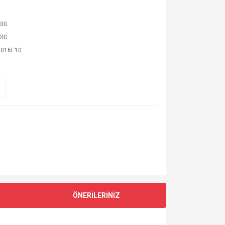
DİG
DİG
016E10
ÖNERİLERİNİZ