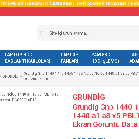
59
6 AY GARANTİLİ ANAKART DEĞİŞİMİ
BİLGİSAYAR TERMAL
LAPTOP HDD
LAPTOP
RAM SSD
LAP
BAGLANTI KABLOLARI
FANLARI
HDD İŞLEMCİ
ADA
Grundig Gnb 1440 1445 1455 1465 Ncl50 Ncl60 1440 a1 a8 v5 PBL1
GRUNDİG
DC020016E10
GRUNDİG
Grundig Gnb 1440 
1440 a1 a8 v5 PBL
Ekran Görüntü Dat