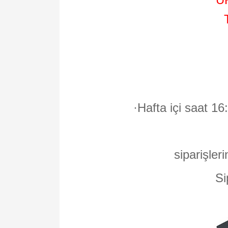
·
Hafta içi saat 16
siparişleri
Si