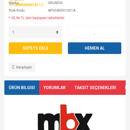
Marka
GRUNDİG
Stok Kodu
AP0GA0001001A
* 35,96 TL den başlayan taksitlerle!
SEPETE EKLE
HEMEN AL
Karşılaştır
ÜRÜN BİLGİSİ
YORUMLAR
TAKSİT SEÇENEKLERİ
ÖN