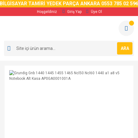
LGİSAYAR TAMİRİ YEDEK PARÇA ANKARA 0553 785 02 59
6 A
Hoşgeldiniz
Giriş Yap
Üye Ol
ARA