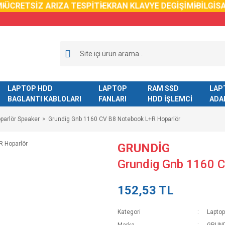
ÜCRETSİZ ARIZA TESPİTİ
EKRAN KLAVYE DEGİŞİMİ
BİLGİSA
LAPTOP HDD
LAPTOP
RAM SSD
LAP
BAGLANTI KABLOLARI
FANLARI
HDD İŞLEMCİ
ADA
parlör Speaker
Grundig Gnb 1160 CV B8 Notebook L+R Hoparlör
GRUNDİG
Grundig Gnb 1160 
152,53 TL
Kategori
Laptop