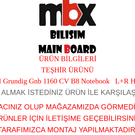
ÜRÜN BİLGİLERİ
TEŞHİR ÜRÜNÜ
al Grundig Gnb 1160 CV B8 Notebook L+R H
ALMAK İSTEDİNİZ ÜRÜN İLE KARŞILAŞ
YACINIZ OLUP MAĞAZAMIZDA GÖRMEDİ
RÜNLER İÇİN İLETİŞİME GEÇEBİLİRSİNİ
TARAFIMIZCA MONTAJ YAPILMAKTADIR