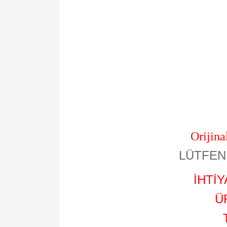
Orijin
LÜTFEN 
İHTİ
Ü