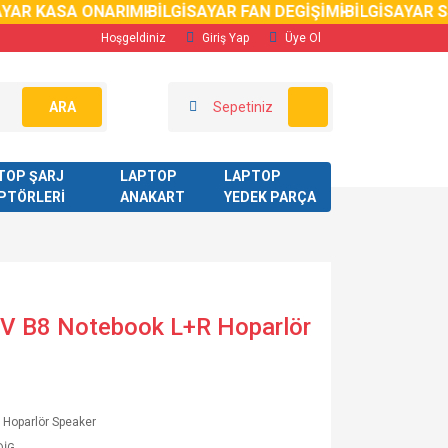
YAR KASA ONARIMI
BİLGİSAYAR FAN DEGİŞİMİ
BİLGİSAYAR S
Hoşgeldiniz
Giriş Yap
Üye Ol
ARA
Sepetiniz
TOP ŞARJ
LAPTOP
LAPTOP
PTÖRLERİ
ANAKART
YEDEK PARÇA
CV B8 Notebook L+R Hoparlör
 Hoparlör Speaker