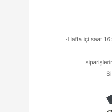
·
Hafta içi saat 16
siparişleri
Si