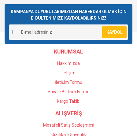
Bu ürüne ilk yorumu siz yapın!
kullanarak tarafımıza iletebilirsiniz.
Görüş ve önerileriniz için teşekkür ederiz.
KAMPANYA DUYURULARIMIZDAN HABERDAR OLMAK İÇİN
E-BÜLTENİMİZE KAYDOLABİLİRSİNİZ!
Yorum Yaz
Ürün resmi kalitesiz, bozuk veya görüntülenemiyor.
KAYDOL
Ürün açıklamasında eksik bilgiler bulunuyor.
Ürün bilgilerinde hatalar bulunuyor.
KURUMSAL
Ürün fiyatı diğer sitelerden daha pahalı.
Bu ürüne benzer farklı alternatifler olmalı.
Hakkımızda
İletişim
Gönder
İletişim Formu
Havale Bildirim Formu
Kargo Takibi
ALIŞVERİŞ
Mesafeli Satış Sözleşmesi
Gizlilik ve Güvenlik