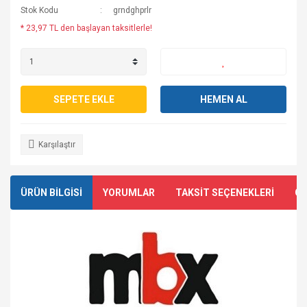
Stok Kodu
grndghprlr
* 23,97 TL den başlayan taksitlerle!
SEPETE EKLE
HEMEN AL
Karşılaştır
ÜRÜN BİLGİSİ
YORUMLAR
TAKSİT SEÇENEKLERİ
ÖN