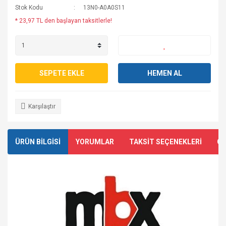
Stok Kodu
13N0-A0A0S11
* 23,97 TL den başlayan taksitlerle!
SEPETE EKLE
HEMEN AL
Karşılaştır
ÜRÜN BİLGİSİ
YORUMLAR
TAKSİT SEÇENEKLERİ
ÖN