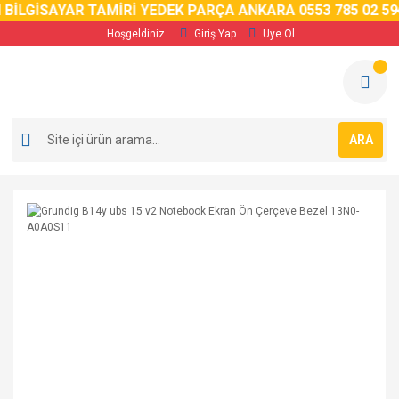
İLGİSAYAR TAMİRİ YEDEK PARÇA ANKARA 0553 785 02 59
6 
Hoşgeldiniz
Giriş Yap
Üye Ol
ARA