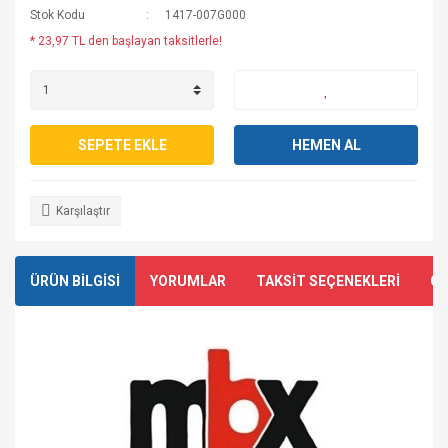
Stok Kodu
1417-007G000
* 23,97 TL den başlayan taksitlerle!
SEPETE EKLE
HEMEN AL
Karşılaştır
ÜRÜN BİLGİSİ
YORUMLAR
TAKSİT SEÇENEKLERİ
ÖN