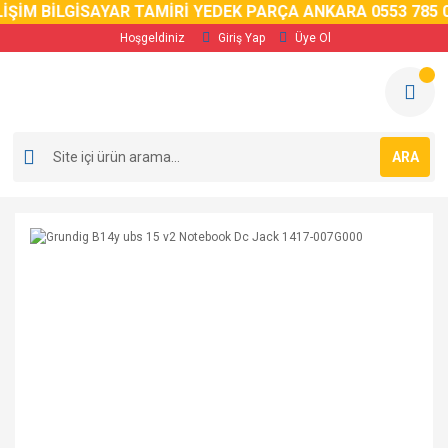
İM BİLGİSAYAR TAMİRİ YEDEK PARÇA ANKARA 0553 785 02 
Hoşgeldiniz
Giriş Yap
Üye Ol
ARA