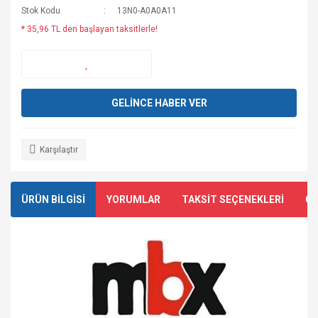
Stok Kodu
13N0-A0A0A11
* 35,96 TL den başlayan taksitlerle!
GELİNCE HABER VER
Karşılaştır
ÜRÜN BİLGİSİ
YORUMLAR
TAKSİT SEÇENEKLERİ
ÖN