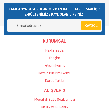
Bu ürüne ilk yorumu siz yapın!
kullanarak tarafımıza iletebilirsiniz.
Görüş ve önerileriniz için teşekkür ederiz.
KAMPANYA DUYURULARIMIZDAN HABERDAR OLMAK İÇİN
E-BÜLTENİMİZE KAYDOLABİLİRSİNİZ!
Yorum Yaz
Ürün resmi kalitesiz, bozuk veya görüntülenemiyor.
KAYDOL
Ürün açıklamasında eksik bilgiler bulunuyor.
Ürün bilgilerinde hatalar bulunuyor.
KURUMSAL
Ürün fiyatı diğer sitelerden daha pahalı.
Bu ürüne benzer farklı alternatifler olmalı.
Hakkımızda
İletişim
İletişim Formu
Havale Bildirim Formu
Gönder
Kargo Takibi
ALIŞVERİŞ
Mesafeli Satış Sözleşmesi
Gizlilik ve Güvenlik