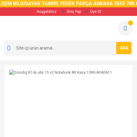
İM BİLGİSAYAR TAMİRİ YEDEK PARÇA ANKARA 0553 785 02 
Hoşgeldiniz
Giriş Yap
Üye Ol
ARA