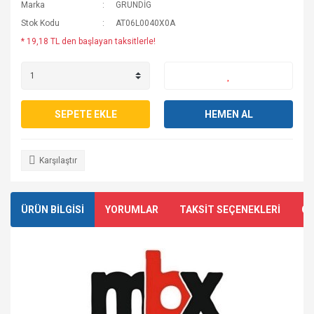
Marka
GRUNDİG
Stok Kodu
AT06L0040X0A
* 19,18 TL den başlayan taksitlerle!
SEPETE EKLE
HEMEN AL
Karşılaştır
ÜRÜN BİLGİSİ
YORUMLAR
TAKSİT SEÇENEKLERİ
ÖN