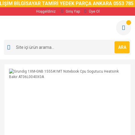
İM BİLGİSAYAR TAMİRİ YEDEK PARÇA ANKARA 0553 785 02 
Hoşgeldiniz
Giriş Yap
Üye Ol
ARA