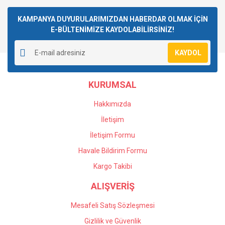
Bu ürüne ilk yorumu siz yapın!
kullanarak tarafımıza iletebilirsiniz.
Görüş ve önerileriniz için teşekkür ederiz.
KAMPANYA DUYURULARIMIZDAN HABERDAR OLMAK İÇİN
E-BÜLTENİMİZE KAYDOLABİLİRSİNİZ!
Yorum Yaz
Ürün resmi kalitesiz, bozuk veya görüntülenemiyor.
KAYDOL
Ürün açıklamasında eksik bilgiler bulunuyor.
Ürün bilgilerinde hatalar bulunuyor.
KURUMSAL
Ürün fiyatı diğer sitelerden daha pahalı.
Bu ürüne benzer farklı alternatifler olmalı.
Hakkımızda
İletişim
İletişim Formu
Havale Bildirim Formu
Gönder
Kargo Takibi
ALIŞVERİŞ
Mesafeli Satış Sözleşmesi
Gizlilik ve Güvenlik