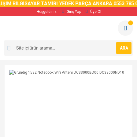
İM BİLGİSAYAR TAMİRİ YEDEK PARÇA ANKARA 0553 785 02 
Hoşgeldiniz
Giriş Yap
Üye Ol
ARA