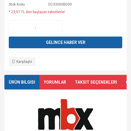
Stok Kodu
DC33000BD00
* 23,97 TL den başlayan taksitlerle!
GELİNCE HABER VER
Karşılaştır
ÜRÜN BİLGİSİ
YORUMLAR
TAKSİT SEÇENEKLERİ
ÖN