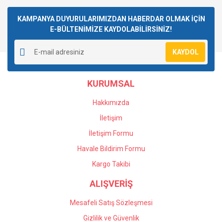
Bu ürüne ilk yorumu siz yapın!
kullanarak tarafımıza iletebilirsiniz.
Görüş ve önerileriniz için teşekkür ederiz.
KAMPANYA DUYURULARIMIZDAN HABERDAR OLMAK İÇİN
E-BÜLTENİMİZE KAYDOLABİLİRSİNİZ!
Yorum Yaz
Ürün resmi kalitesiz, bozuk veya görüntülenemiyor.
KAYDOL
Ürün açıklamasında eksik bilgiler bulunuyor.
Ürün bilgilerinde hatalar bulunuyor.
KURUMSAL
Ürün fiyatı diğer sitelerden daha pahalı.
Bu ürüne benzer farklı alternatifler olmalı.
Hakkımızda
İletişim
İletişim Formu
Havale Bildirim Formu
Gönder
Kargo Takibi
ALIŞVERİŞ
Mesafeli Satış Sözleşmesi
Gizlilik ve Güvenlik