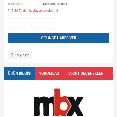
Stok Kodu
NBX0000OZ00-1
* 15,58 TL den başlayan taksitlerle!
GELİNCE HABER VER
Karşılaştır
ÜRÜN BİLGİSİ
YORUMLAR
TAKSİT SEÇENEKLERİ
ÖN