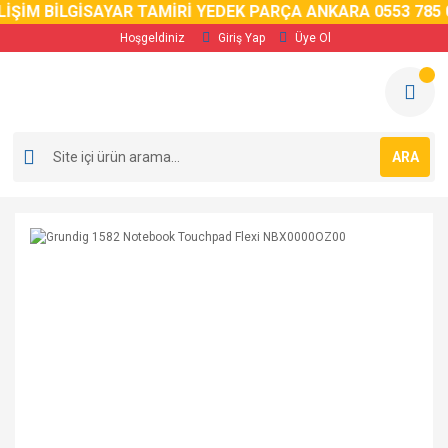
İM BİLGİSAYAR TAMİRİ YEDEK PARÇA ANKARA 0553 785 02 
Hoşgeldiniz
Giriş Yap
Üye Ol
ARA