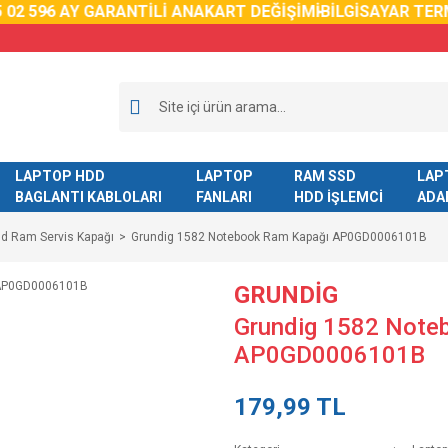
2 59
6 AY GARANTİLİ ANAKART DEĞİŞİMİ
BİLGİSAYAR TERM
LAPTOP HDD
LAPTOP
RAM SSD
LAP
BAGLANTI KABLOLARI
FANLARI
HDD İŞLEMCİ
ADA
dd Ram Servis Kapağı
Grundig 1582 Notebook Ram Kapağı AP0GD0006101B
GRUNDİG
Grundig 1582 Note
AP0GD0006101B
179,99 TL