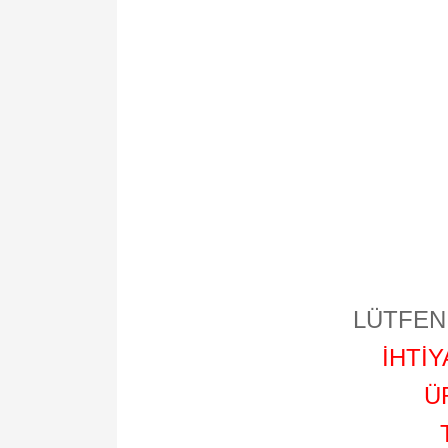
LÜTFEN 
İHTİ
Ü