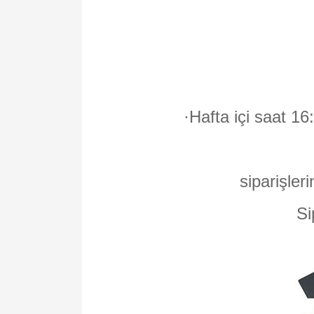
·
Hafta içi saat 16
siparişleri
Si