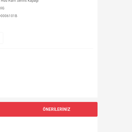
 Hdd Ram Servis Kapağı
DİG
D0006101B
ÖNERİLERİNİZ