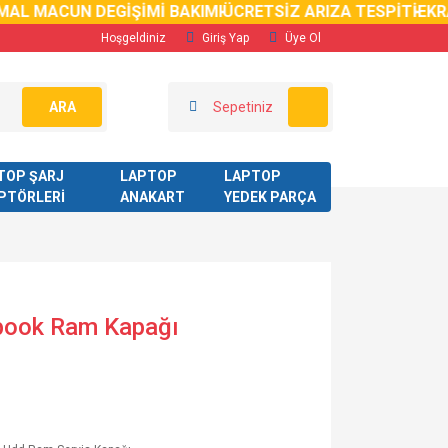
AL MACUN DEGİŞİMİ BAKIMI
ÜCRETSİZ ARIZA TESPİTİ
EKRA
Hoşgeldiniz
Giriş Yap
Üye Ol
ARA
Sepetiniz
TOP ŞARJ
LAPTOP
LAPTOP
PTÖRLERİ
ANAKART
YEDEK PARÇA
book Ram Kapağı