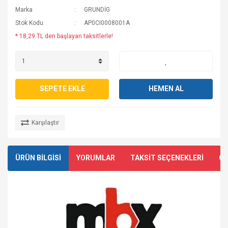
Marka
GRUNDİG
Stok Kodu
AP0CI0008001A
* 18,29 TL den başlayan taksitlerle!
SEPETE EKLE
HEMEN AL
Karşılaştır
ÜRÜN BİLGİSİ
YORUMLAR
TAKSİT SEÇENEKLERİ
ÖN