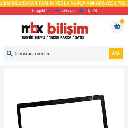
İM BİLGİSAYAR TAMİRİ YEDEK PARÇA ANKARA 0553 785 02 
Hoşgeldiniz
Giriş Yap
Üye Ol
ARA