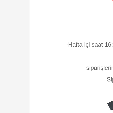
·
Hafta içi saat 16
siparişleri
Si