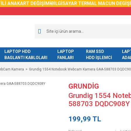
Lİ ANAKART DEĞİŞİMİ
BİLGİSAYAR TERMAL MACUN DEGİŞİMİ
LAPTOP HDD
LAPTOP
RAM SSD
LAP
BAGLANTI KABLOLARI
FANLARI
HDD İŞLEMCİ
ADA
WebCam Kamera
Grundig 1554 Notebook Webcam Kamera GAA-588703 DQDC9
GRUNDİG
Grundig 1554 Not
588703 DQDC908Y
199,99 TL