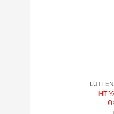
LÜTFEN 
İHTİ
Ü