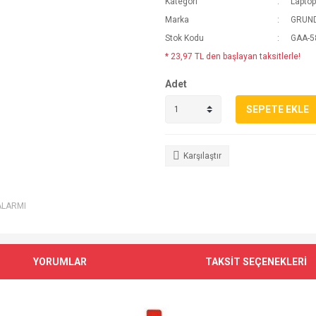
Kategori
Lapto
Marka
GRUN
Stok Kodu
GAA-5
* 23,97 TL den başlayan taksitlerle!
Adet
SEPETE EKLE
Karşılaştır
ALARMI
YORUMLAR
TAKSİT SEÇENEKLERİ