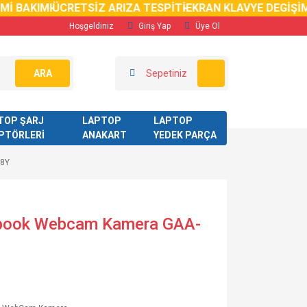
 BAKIMI
ÜCRETSİZ ARIZA TESPİTİ
EKRAN KLAVYE DEGİŞİMİ
Hoşgeldiniz
Giriş Yap
Üye Ol
ARA
Sepetiniz
TOP ŞARJ
LAPTOP
LAPTOP
PTÖRLERİ
ANAKART
YEDEK PARÇA
08Y
ebook Webcam Kamera GAA-