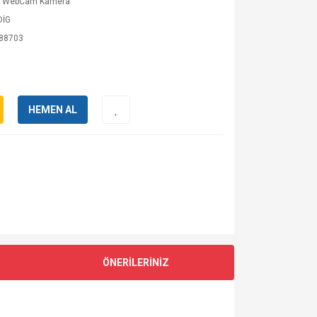
p WebCam Kamera
DİG
88703
HEMEN AL
ÖNERİLERİNİZ