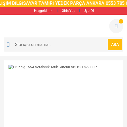
İM BİLGİSAYAR TAMİRİ YEDEK PARÇA ANKARA 0553 785 02 
Hoşgeldiniz
Giriş Yap
Üye Ol
ARA