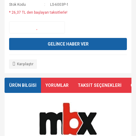
Stok Kodu
LS-6003P-1
* 26,37 TL den başlayan taksitlerle!
GELİNCE HABER VER
Karşılaştır
ÜRÜN BİLGİSİ
YORUMLAR
TAKSİT SEÇENEKLERİ
ÖN