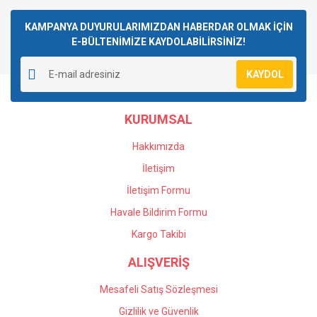
Bu ürüne ilk yorumu siz yapın!
kullanarak tarafımıza iletebilirsiniz.
Görüş ve önerileriniz için teşekkür ederiz.
KAMPANYA DUYURULARIMIZDAN HABERDAR OLMAK İÇİN
E-BÜLTENİMİZE KAYDOLABİLİRSİNİZ!
Yorum Yaz
Ürün resmi kalitesiz, bozuk veya görüntülenemiyor.
KAYDOL
Ürün açıklamasında eksik bilgiler bulunuyor.
Ürün bilgilerinde hatalar bulunuyor.
KURUMSAL
Ürün fiyatı diğer sitelerden daha pahalı.
Bu ürüne benzer farklı alternatifler olmalı.
Hakkımızda
İletişim
İletişim Formu
Havale Bildirim Formu
Gönder
Kargo Takibi
ALIŞVERİŞ
Mesafeli Satış Sözleşmesi
Gizlilik ve Güvenlik