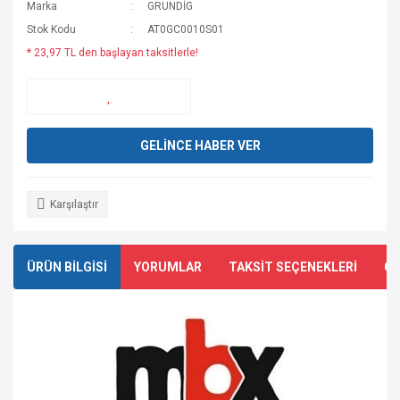
Marka
GRUNDİG
Stok Kodu
AT0GC0010S01
* 23,97 TL den başlayan taksitlerle!
GELİNCE HABER VER
Karşılaştır
ÜRÜN BİLGİSİ
YORUMLAR
TAKSİT SEÇENEKLERİ
ÖN