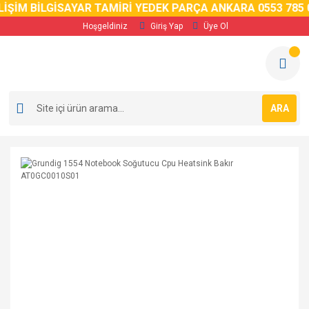
İM BİLGİSAYAR TAMİRİ YEDEK PARÇA ANKARA 0553 785 02 
Hoşgeldiniz
Giriş Yap
Üye Ol
ARA