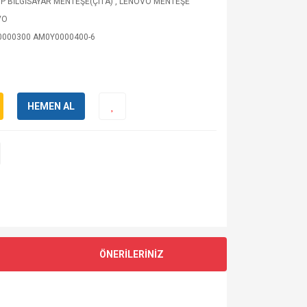
P BİLGİSAYAR MENTEŞE(ÇITA)
,
LENOVO MENTEŞE
VO
000300 AM0Y0000400-6
HEMEN AL
ÖNERİLERİNİZ