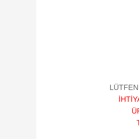
LÜTFEN 
İHTİ
Ü