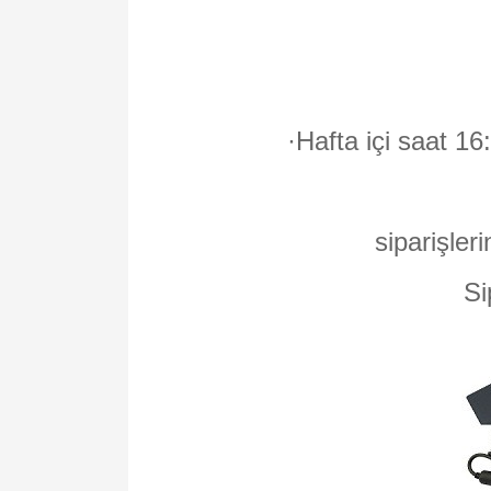
·
Hafta içi saat 16
siparişleri
Si