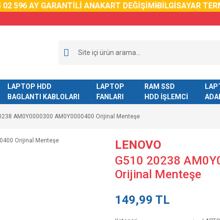
2 59
6 AY GARANTİLİ ANAKART DEĞİŞİMİ
BİLGİSAYAR TERM
LAPTOP HDD
LAPTOP
RAM SSD
LAP
BAGLANTI KABLOLARI
FANLARI
HDD İŞLEMCİ
ADA
0238 AM0Y0000300 AM0Y0000400 Orijinal Menteşe
LENOVO
G510 20238 AM0Y
Orijinal Menteşe
149,99 TL