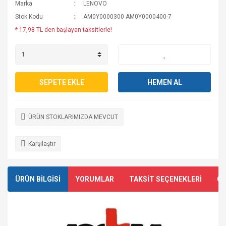
Marka
LENOVO
Stok Kodu
AM0Y0000300 AM0Y0000400-7
* 17,98 TL den başlayan taksitlerle!
SEPETE EKLE
HEMEN AL
ÜRÜN STOKLARIMIZDA MEVCUT
Karşılaştır
ÜRÜN BİLGİSİ
YORUMLAR
TAKSİT SEÇENEKLERİ
ÖN