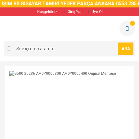
İM BİLGİSAYAR TAMİRİ YEDEK PARÇA ANKARA 0553 785 02 
Hoşgeldiniz
Giriş Yap
Üye Ol
ARA