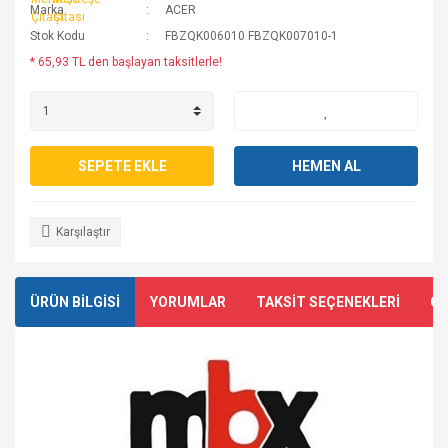
Marka
ACER
Stok Kodu
FBZQK006010 FBZQK007010-1
* 65,93 TL den başlayan taksitlerle!
SEPETE EKLE
HEMEN AL
Karşılaştır
ÜRÜN BİLGİSİ
YORUMLAR
TAKSİT SEÇENEKLERİ
ÖN