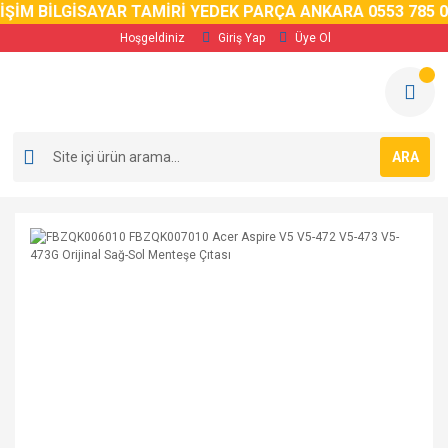
İM BİLGİSAYAR TAMİRİ YEDEK PARÇA ANKARA 0553 785 02 5
Hoşgeldiniz
Giriş Yap
Üye Ol
ARA