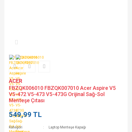
ACER
FBZQK006010 FBZQK007010 Acer Aspire V5
V5-472 V5-473 V5-473G Orijinal Sağ-Sol
Menteşe Çıtası
549,99 TL
Kategori
Laptop Menteşe Kapağı