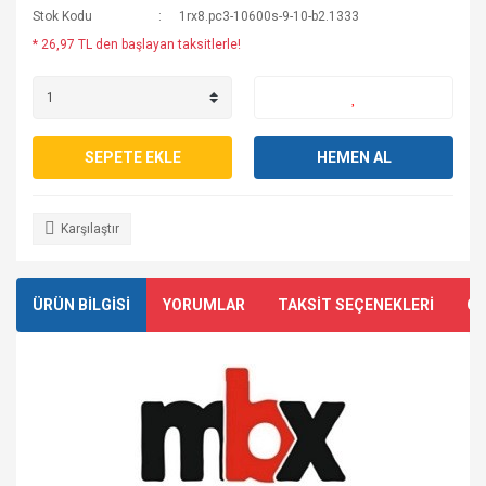
Stok Kodu
1rx8.pc3-10600s-9-10-b2.1333
* 26,97 TL den başlayan taksitlerle!
SEPETE EKLE
HEMEN AL
Karşılaştır
ÜRÜN BİLGİSİ
YORUMLAR
TAKSİT SEÇENEKLERİ
ÖN