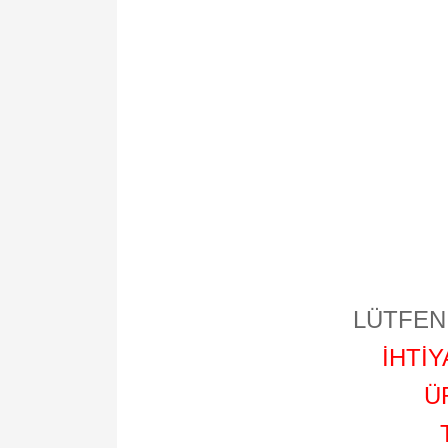
LÜTFEN 
İHTİ
Ü