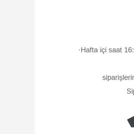
·
Hafta içi saat 16
siparişleri
Si