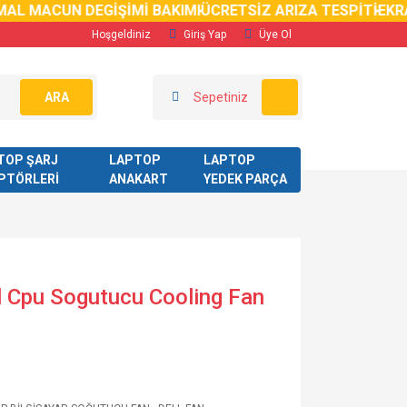
AL MACUN DEGİŞİMİ BAKIMI
ÜCRETSİZ ARIZA TESPİTİ
EKRAN
Hoşgeldiniz
Giriş Yap
Üye Ol
ARA
Sepetiniz
TOP ŞARJ
LAPTOP
LAPTOP
PTÖRLERİ
ANAKART
YEDEK PARÇA
l Cpu Sogutucu Cooling Fan