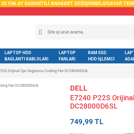
2 59
6 AY GARANTİLİ ANAKART DEĞİŞİMİ
BİLGİSAYAR TERM
LAPTOP HDD
LAPTOP
RAM SSD
LAP
BAGLANTI KABLOLARI
FANLARI
HDD İŞLEMCİ
ADA
22S Orijinal Cpu Sogutucu Cooling Fan DC28000D6SL
DELL
E7240 P22S Orijina
DC28000D6SL
749,99 TL