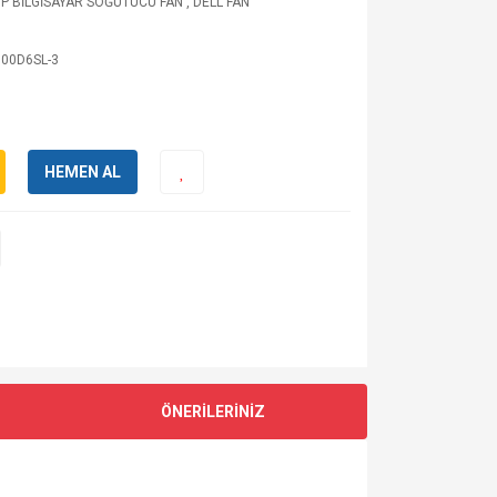
P BİLGİSAYAR SOĞUTUCU FAN
,
DELL FAN
00D6SL-3
HEMEN AL
ÖNERİLERİNİZ