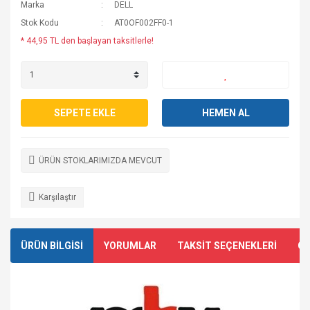
Marka
DELL
Stok Kodu
AT0OF002FF0-1
* 44,95 TL den başlayan taksitlerle!
SEPETE EKLE
HEMEN AL
ÜRÜN STOKLARIMIZDA MEVCUT
Karşılaştır
ÜRÜN BİLGİSİ
YORUMLAR
TAKSİT SEÇENEKLERİ
ÖN