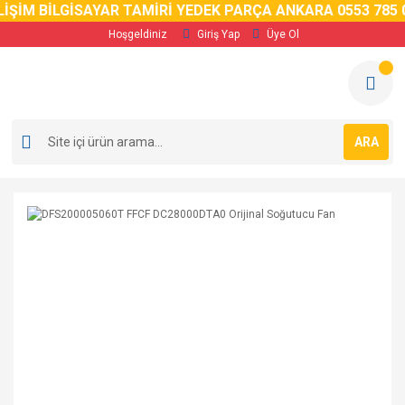
İM BİLGİSAYAR TAMİRİ YEDEK PARÇA ANKARA 0553 785 02 
Hoşgeldiniz
Giriş Yap
Üye Ol
ARA