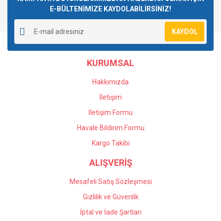
E-BÜLTENİMİZE KAYDOLABİLİRSİNİZ!
Yorum Yaz
Ürün resmi kalitesiz, bozuk veya görüntülenemiyor.
KAYDOL
Ürün açıklamasında eksik bilgiler bulunuyor.
Ürün bilgilerinde hatalar bulunuyor.
KURUMSAL
Ürün fiyatı diğer sitelerden daha pahalı.
Bu ürüne benzer farklı alternatifler olmalı.
Hakkımızda
İletişim
İletişim Formu
Havale Bildirim Formu
Gönder
Kargo Takibi
ALIŞVERİŞ
Mesafeli Satış Sözleşmesi
Gizlilik ve Güvenlik
İptal ve İade Şartları