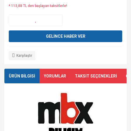
* 113,88 TL den başlayan taksitlerle!
GELİNCE HABER VER
Karşılaştır
ÜRÜN BİLGİSİ
YORUMLAR
TAKSİT SEÇENEKLERİ
ÖN