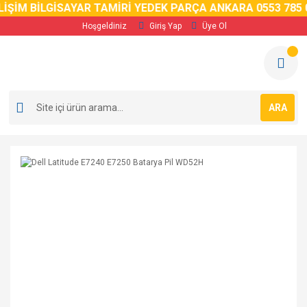
İM BİLGİSAYAR TAMİRİ YEDEK PARÇA ANKARA 0553 785 02 
Hoşgeldiniz
Giriş Yap
Üye Ol
ARA