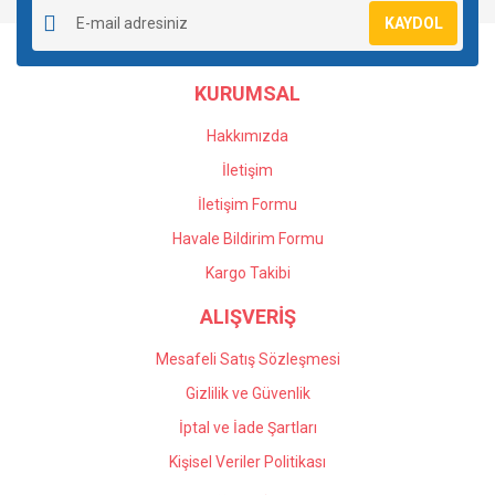
Ürün resmi kalitesiz, bozuk veya görüntülenemiyor.
KAYDOL
Ürün açıklamasında eksik bilgiler bulunuyor.
Ürün bilgilerinde hatalar bulunuyor.
KURUMSAL
Ürün fiyatı diğer sitelerden daha pahalı.
Bu ürüne benzer farklı alternatifler olmalı.
Hakkımızda
İletişim
İletişim Formu
Havale Bildirim Formu
Gönder
Kargo Takibi
ALIŞVERİŞ
Mesafeli Satış Sözleşmesi
Gizlilik ve Güvenlik
İptal ve İade Şartları
Kişisel Veriler Politikası