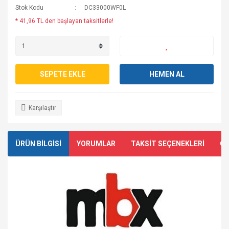
Stok Kodu
DC33000WF0L
* 41,96 TL den başlayan taksitlerle!
SEPETE EKLE
HEMEN AL
Karşılaştır
ÜRÜN BİLGİSİ
YORUMLAR
TAKSİT SEÇENEKLERİ
ÖN