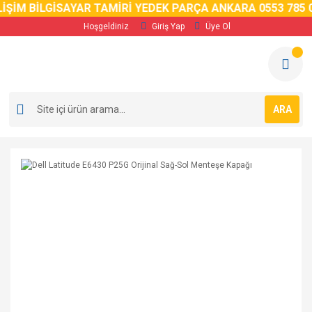
İM BİLGİSAYAR TAMİRİ YEDEK PARÇA ANKARA 0553 785 02 
Hoşgeldiniz
Giriş Yap
Üye Ol
ARA