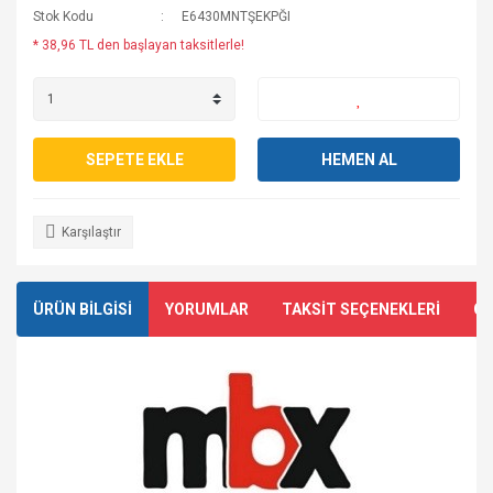
Stok Kodu
E6430MNTŞEKPĞI
* 38,96 TL den başlayan taksitlerle!
SEPETE EKLE
HEMEN AL
Karşılaştır
ÜRÜN BİLGİSİ
YORUMLAR
TAKSİT SEÇENEKLERİ
ÖN