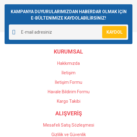
Bu ürüne ilk yorumu siz yapın!
kullanarak tarafımıza iletebilirsiniz.
Görüş ve önerileriniz için teşekkür ederiz.
KAMPANYA DUYURULARIMIZDAN HABERDAR OLMAK İÇİN
E-BÜLTENİMİZE KAYDOLABİLİRSİNİZ!
Yorum Yaz
Ürün resmi kalitesiz, bozuk veya görüntülenemiyor.
KAYDOL
Ürün açıklamasında eksik bilgiler bulunuyor.
Ürün bilgilerinde hatalar bulunuyor.
KURUMSAL
Ürün fiyatı diğer sitelerden daha pahalı.
Bu ürüne benzer farklı alternatifler olmalı.
Hakkımızda
İletişim
İletişim Formu
Havale Bildirim Formu
Gönder
Kargo Takibi
ALIŞVERİŞ
Mesafeli Satış Sözleşmesi
Gizlilik ve Güvenlik