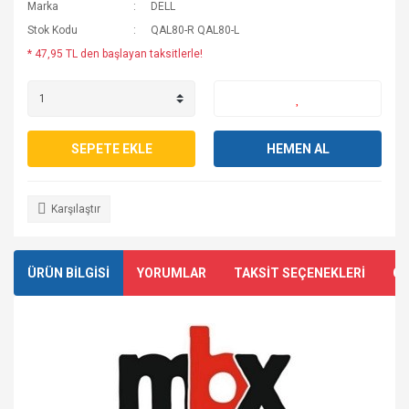
Marka
DELL
Stok Kodu
QAL80-R QAL80-L
* 47,95 TL den başlayan taksitlerle!
SEPETE EKLE
HEMEN AL
Karşılaştır
ÜRÜN BİLGİSİ
YORUMLAR
TAKSİT SEÇENEKLERİ
ÖN