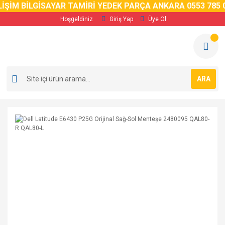
İM BİLGİSAYAR TAMİRİ YEDEK PARÇA ANKARA 0553 785 02 
Hoşgeldiniz
Giriş Yap
Üye Ol
ARA