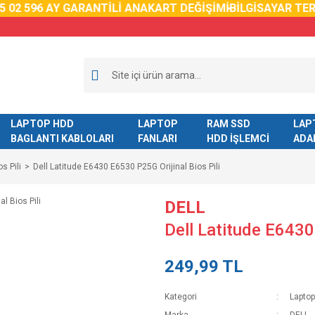
02 59
6 AY GARANTİLİ ANAKART DEĞİŞİMİ
BİLGİSAYAR TERM
LAPTOP HDD
LAPTOP
RAM SSD
LAP
BAGLANTI KABLOLARI
FANLARI
HDD İŞLEMCİ
ADA
s Pili
Dell Latitude E6430 E6530 P25G Orijinal Bios Pili
DELL
Dell Latitude E6430
249,99 TL
Kategori
Laptop