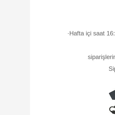
·
Hafta içi saat 16
siparişleri
Si