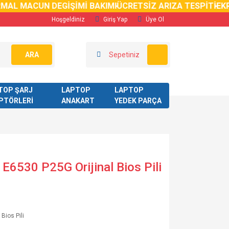
AL MACUN DEGİŞİMİ BAKIMI
ÜCRETSİZ ARIZA TESPİTİ
EKRA
Hoşgeldiniz
Giriş Yap
Üye Ol
ARA
Sepetiniz
TOP ŞARJ
LAPTOP
LAPTOP
PTÖRLERİ
ANAKART
YEDEK PARÇA
 E6530 P25G Orijinal Bios Pili
 Bios Pili