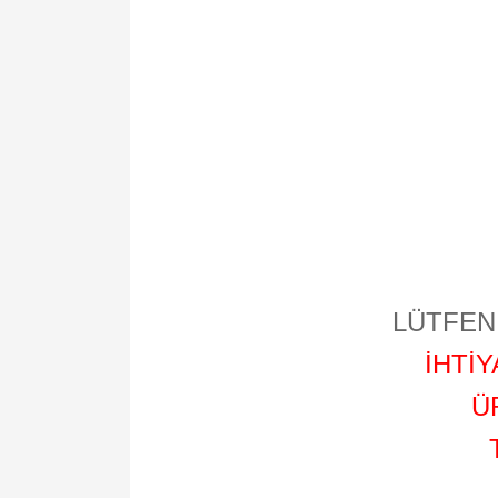
LÜTFEN 
İHTİ
Ü