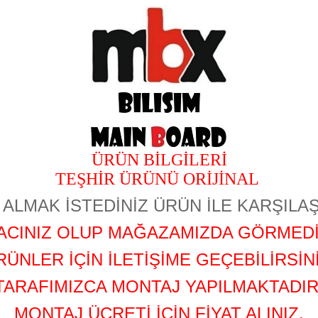
ÜRÜN BİLGİLERİ
TEŞHİR ÜRÜNÜ
ORİJİNAL
ALMAK İSTEDİNİZ ÜRÜN İLE KARŞILAŞ
YACINIZ OLUP MAĞAZAMIZDA GÖRMEDİ
RÜNLER İÇİN İLETİŞİME GEÇEBİLİRSİNİ
TARAFIMIZCA MONTAJ YAPILMAKTADIR
MONTAJ ÜCRETİ İÇİN FİYAT ALINIZ.