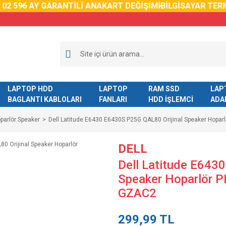
59
6 AY GARANTİLİ ANAKART DEĞİŞİMİ
BİLGİSAYAR TERMAL
LAPTOP HDD
LAPTOP
RAM SSD
LAP
BAGLANTI KABLOLARI
FANLARI
HDD İŞLEMCİ
ADA
parlör Speaker
Dell Latitude E6430 E6430S P25G QAL80 Orijinal Speaker Hop
DELL
Dell Latitude E643
Speaker Hoparlör
GZAC2
299,99 TL