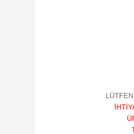
LÜTFEN 
İHTİ
Ü