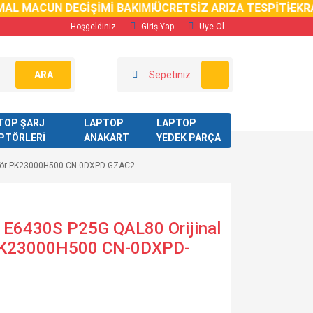
 MACUN DEGİŞİMİ BAKIMI
ÜCRETSİZ ARIZA TESPİTİ
EKRAN 
Hoşgeldiniz
Giriş Yap
Üye Ol
ARA
Sepetiniz
TOP ŞARJ
LAPTOP
LAPTOP
PTÖRLERİ
ANAKART
YEDEK PARÇA
arlör PK23000H500 CN-0DXPD-GZAC2
0 E6430S P25G QAL80 Orijinal
 PK23000H500 CN-0DXPD-