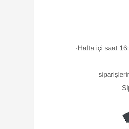
·
Hafta içi saat 16
siparişleri
Si