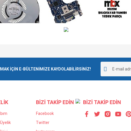
e diğer konularda yetersiz gördüğünüz noktaları öneri formunu kullanarak tarafımı
Bu ürüne ilk yorumu siz yapın!
r.
K İÇİN E-BÜLTENİMİZE KAYDOLABİLİRSİNİZ!
Yorum Yaz
LİK
BİZİ TAKİP EDİN
BİZİ TAKİP EDİN
abım
Facebook
Üyelik
Twitter