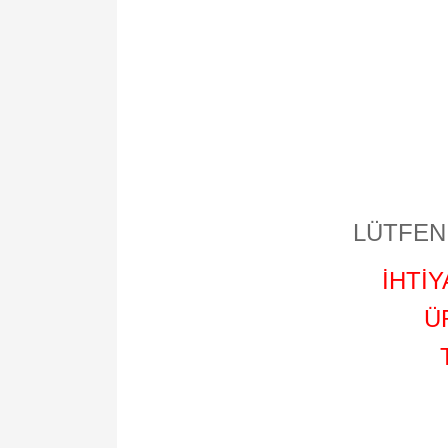
LÜTFEN 
İHTİ
Ü