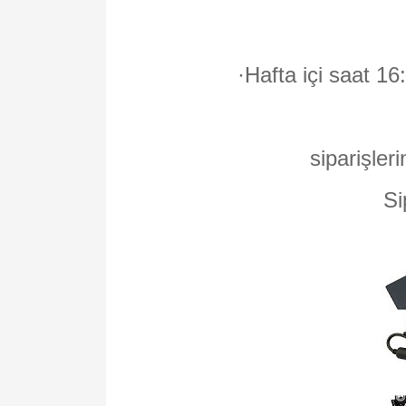
·
Hafta içi saat 16
siparişleri
Si