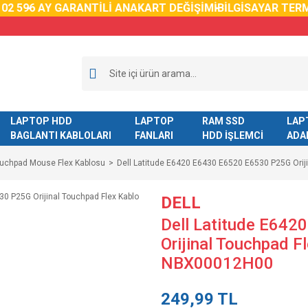
59
6 AY GARANTİLİ ANAKART DEĞİŞİMİ
BİLGİSAYAR TERMAL
LAPTOP HDD
LAPTOP
RAM SSD
LAP
BAGLANTI KABLOLARI
FANLARI
HDD İŞLEMCİ
ADA
ouchpad Mouse Flex Kablosu
Dell Latitude E6420 E6430 E6520 E6530 P25G Ori
DELL
Dell Latitude E64
Orijinal Touchpad 
NBX00012H00
249,99 TL