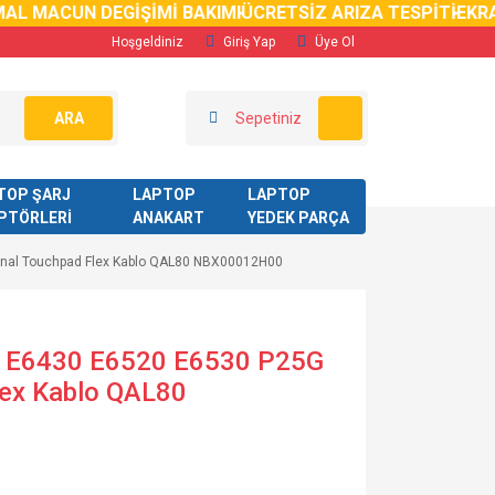
 MACUN DEGİŞİMİ BAKIMI
ÜCRETSİZ ARIZA TESPİTİ
EKRAN K
Hoşgeldiniz
Giriş Yap
Üye Ol
ARA
Sepetiniz
TOP ŞARJ
LAPTOP
LAPTOP
PTÖRLERİ
ANAKART
YEDEK PARÇA
jinal Touchpad Flex Kablo QAL80 NBX00012H00
20 E6430 E6520 E6530 P25G
Flex Kablo QAL80